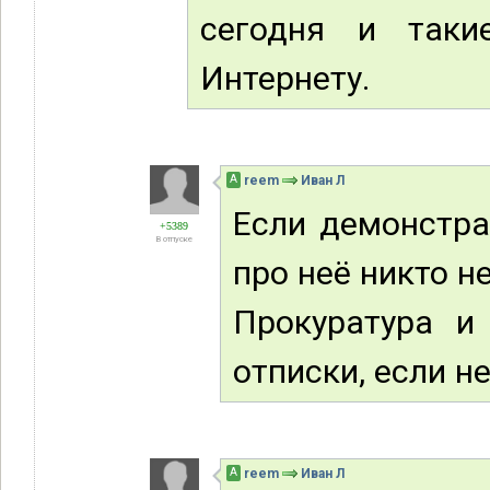
сегодня и таки
Интернету.
А
reem
Иван Л
Если демонстра
+5389
В отпуске
про неё никто не
Прокуратура и
отписки, если н
А
reem
Иван Л