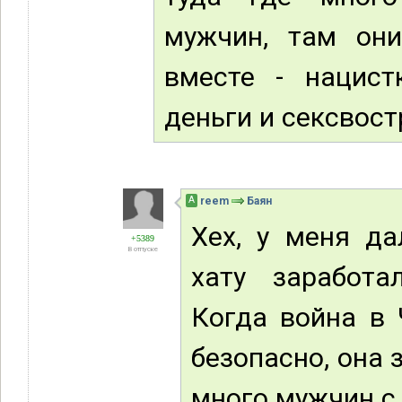
мужчин, там они
вместе - нацист
деньги и сексвост
А
reem
Баян
Хех, у меня да
+5389
В отпуске
хату заработа
Когда война в 
безопасно, она 
много мужчин с