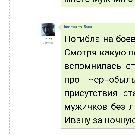
Hammer
Баян
Погибла на бое
+6153
В отпуске
Смотря какую по
вспомнилась ст
про Чернобыл
присутствия ст
мужичков без л
Ивану за ночную 