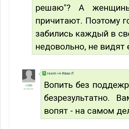
решаю"? А женщины
причитают. Поэтому г
забились каждый в св
недовольно, не видят ег
А
reem
Иван Л
Вопить без поддеж
+5389
В отпуске
безрезультатно. В
вопят - на самом де