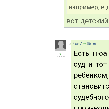
например, в 
вот детски
Иван Л
Storm
Есть нюа
+57
В отпуске
суд и тот
ребёнко
станови
судебног
производи