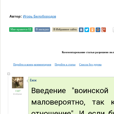
Автор:
Игорь Белобородов
Мне нравится
12
В закладки
В Избранное сайта
Комментарование статьи разрешено поль
Перейти в конец комментариев
Перейти к статье
Список без дерева
Ёжж
Введение "воинской
+117
В отпуске
маловероятно, так
отношение". И если б