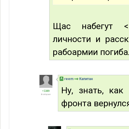
Щас набегут <
личности и расск
рабоармии погибали
А
reem
Капитан
Ну, знать, как
+5389
В отпуске
фронта вернулся