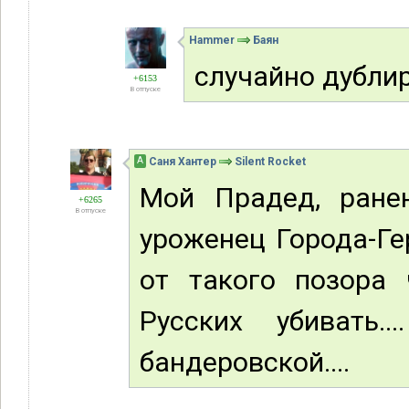
Hammer
Баян
случайно дубли
+6153
В отпуске
А
Саня Хантер
Silent Rocket
Мой Прадед, ране
+6265
В отпуске
уроженец Города-Ге
от такого позора
Русских убивать.
бандеровской....