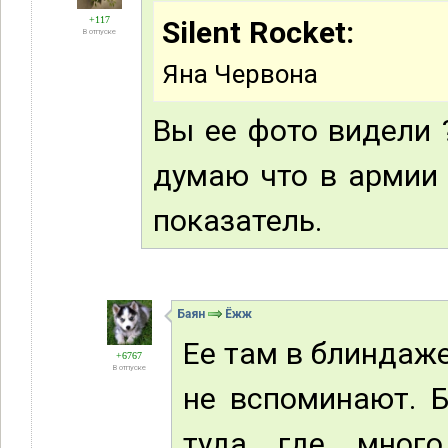
+117
Silent Rocket:
В отпуске
Яна Червона
Вы ее фото видели ?
думаю что в армии 
показатель.
Баян
Ёжж
Ее там в блиндаже
+6767
В отпуске
не вспоминают. Б
туда где много