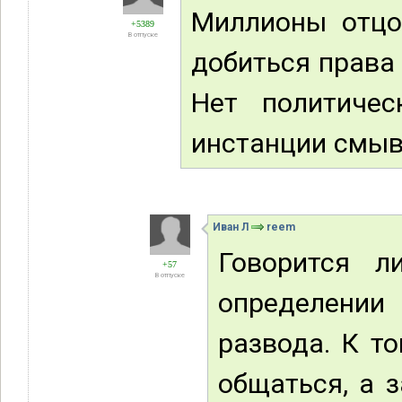
Миллионы отцо
+5389
В отпуске
добиться права 
Нет политиче
инстанции смыв
Иван Л
reem
Говорится л
+57
В отпуске
определении
развода. К т
общаться, а 