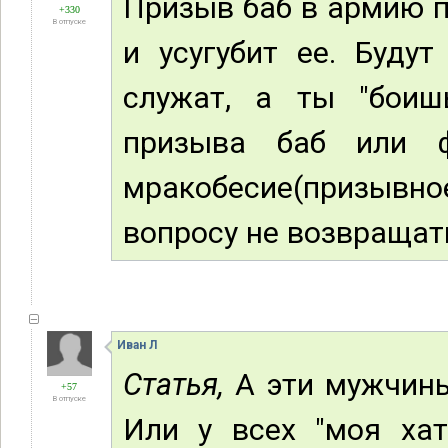
Призыв баб в армию п
+330
В отпуске
и усугубит ее. Буду
служат, а ты "боиш
призыва баб или ф
мракобесие(призыв
вопросу не возвращат
Иван Л
Статья,
А эти мужчины
+57
В отпуске
Или у всех "моя ха