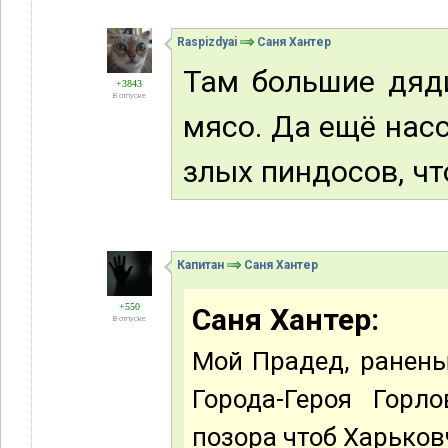
Raspizdyai
Саня Хантер
Там большие дяди
+3843
В отпуске
мясо. Да ещё насс
злых пиндосов, чт
Капитан
Саня Хантер
+550
Саня Хантер:
В отпуске
Мой Прадед, ранены
Города-Героя Горл
позора чтоб Харьков