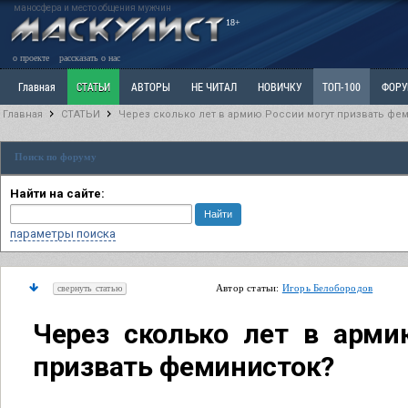
маносфера и место общения мужчин
18+
о проекте
рассказать о нас
Главная
СТАТЬИ
АВТОРЫ
НЕ ЧИТАЛ
НОВИЧКУ
ТОП-100
ФОР
Главная
СТАТЬИ
Через сколько лет в армию России могут призвать фе
Ветка: Расстаюсь или Развожусь. САНЧАС
Ветка: Наболевшее. Выскажись!
Р
Поиск по форуму
РАЗДЕЛ: Разное
УЧЕБНИК
ТРИЛОГИЯ
ВИТРИНА
КОПИЛКА
ОТНОШ
Найти на сайте:
параметры поиска
Автор статьи:
Игорь Белобородов
свернуть статью
Через сколько лет в арми
призвать феминисток?