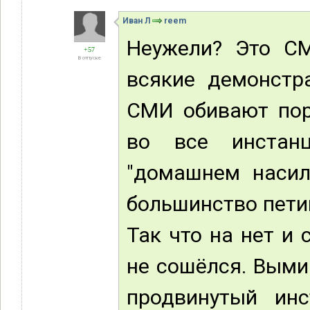
Иван Л
reem
Неужели? Это С
+57
В отпуске
всякие демонстр
СМИ обивают пор
во все инстан
"домашнем насил
большинство пети
Так что на нет и 
не сошёлся. Выми
продвинутый ин