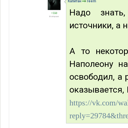
Капитан
reem
Надо знать
+550
В отпуске
источники, а 
А то некото
Наполеону н
освободил, а 
оказывается, 
https://vk.com/w
reply=29784&thr