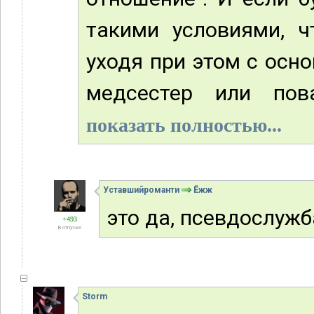
такими условиями, ч
уходя при этом с осн
медсестер или пова
показать полностью...
Уставшийроманти
Ёжж
это да, псевдослуж
+493
В отпуске
Storm