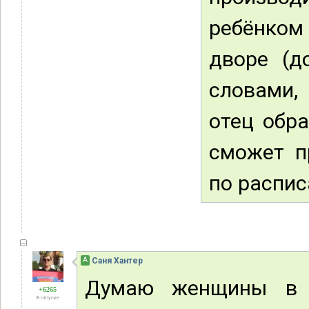
ребёнком 
дворе (д
словами,
отец обра
сможет пр
по распис
А
Саня Хантер
Думаю женщины в 
+6265
В отпуске