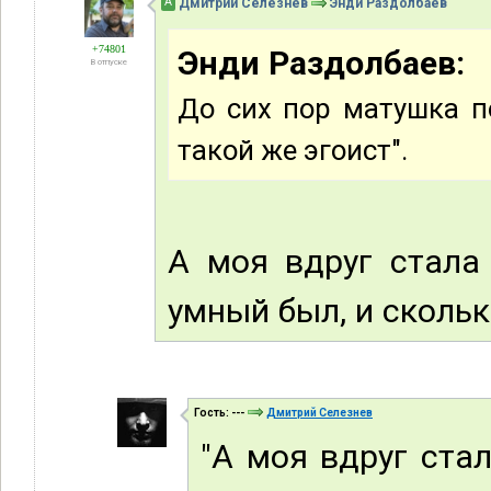
А
Дмитрий Селезнев
Энди Раздолбаев
+74801
Энди Раздолбаев:
В отпуске
До сих пор матушка по
такой же эгоист".
А моя вдруг стала
умный был, и скольк
Гость: ---
Дмитрий Селезнев
"А моя вдруг стал