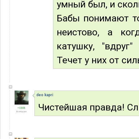
умный был, и скол
Бабы понимают то
неистово, а ко
катушку, "вдруг
Течет у них от сил
deo kapri
Чистейшая правда! Сл
+1101
В отпуске