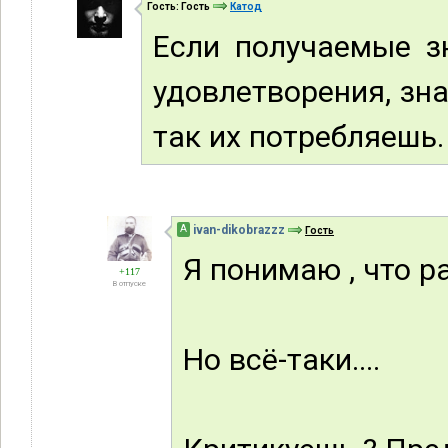
Гость: Гость
Катод
Если получаемые з
удовлетворения, зна
так их потребляешь.
А
ivan-dikobrazzz
Гость
Я понимаю , что ра
+117
В отпуске
Но всё-таки....