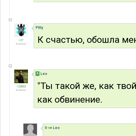
Pitty
К счастью, обошла ме
+17
В отпуске
А
Leo
"Ты такой же, как твой
+23653
В отпуске
как обвинение.
0
Leo