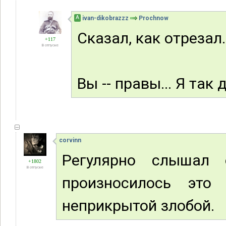
А
ivan-dikobrazzz
Prochnow
Сказал, как отрезал.
+117
В отпуске
Вы -- правы... Я так
corvinn
Регулярно слышал 
+1802
В отпуске
произносилось это
неприкрытой злобой.