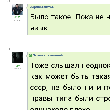
Георгий Алпатов
Было такое. Пока не 
+6235
В отпуске
язык.
А
Пачечка пельменей
Тоже слышал неоднок
+880
В отпуске
как может быть така
ссср, не было ни инт
нравы типа были стро
одинаково плохо.