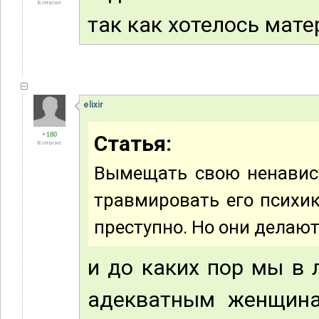
В отпуске
так как хотелось мат
elixir
+180
Статья:
В отпуске
Вымещать свою ненавист
травмировать его психику
преступно. Но они делают
и до каких пор мы в 
адекватным женщина