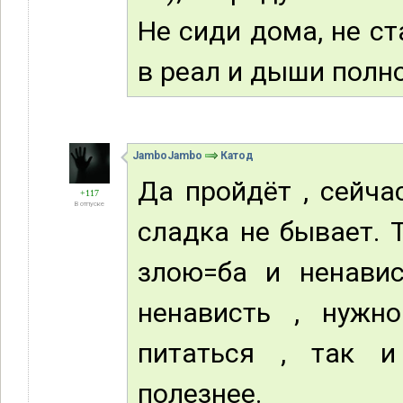
Не сиди дома, не с
в реал и дыши полн
JamboJambo
Катод
Да пройдёт , сейча
+117
В отпуске
сладка не бывает. 
злою=ба и ненави
ненависть , нужн
питаться , так и
полезнее.