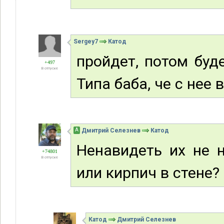
Sergey7
Катод
пройдет, потом буд
+497
В отпуске
Типа баба, че с нее 
А
Дмитрий Селезнев
Катод
Ненавидеть их не 
+74801
В отпуске
или кирпич в стене?
Катод
Дмитрий Селезнев