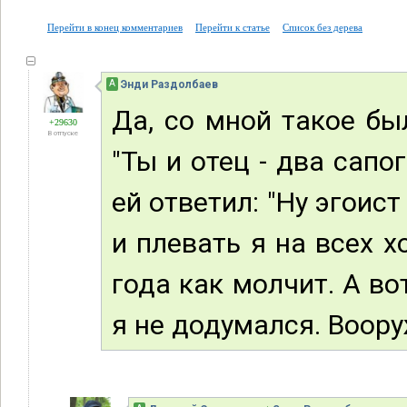
Перейти в конец комментариев
Перейти к статье
Список без дерева
А
Энди Раздолбаев
Да, со мной такое бы
+29630
В отпуске
"Ты и отец - два сапог
ей ответил: "Ну эгоист
и плевать я на всех х
года как молчит. А во
я не додумался. Воору