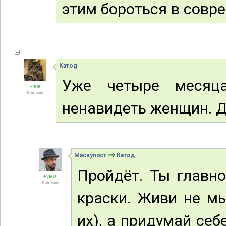
этим бороться в сов
Катод
Уже четыре месяц
+308
В отпуске
ненавидеть женщин. Д
Маскулист
Катод
Пройдёт. Ты главно
+7602
В отпуске
краски. Живи не мы
их), а придумай се