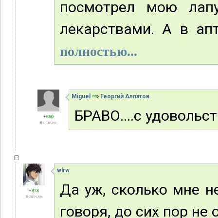
посмотрел мою лап
лекарствами. А в апт
полностью...
Miguel
Георгий Алпатов
БРАВО....с удовольс
+660
В отпуске
wlrw
Да уж, сколько мне н
+878
В отпуске
говоря, до сих пор не