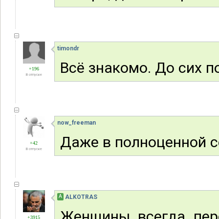
timondr
Всё знакомо. До сих 
+196
В отпуске
now_freeman
Даже в полноценной с
+42
В отпуске
А
ALKOTRAS
Женщины всегда пере
+3915