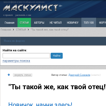
маносфера и место общения мужчин
18+
о проекте
рассказать о нас
Главная
СТАТЬИ
АВТОРЫ
НЕ ЧИТАЛ
НОВИЧКУ
ТОП-100
ФОР
Главная
СТАТЬИ
"Ты такой же, как твой отец!"
Ветка: Расстаюсь или Развожусь. САНЧАС
Ветка: Наболевшее. Выскажись!
Р
Поиск по форуму
РАЗДЕЛ: Разное
УЧЕБНИК
ТРИЛОГИЯ
ВИТРИНА
КОПИЛКА
ОТНОШ
Найти на сайте:
параметры поиска
Автор статьи:
Дмитрий Селезнёв
(анкета)
свернуть статью
"Ты такой же, как твой отец!
Новичок, начни здесь!