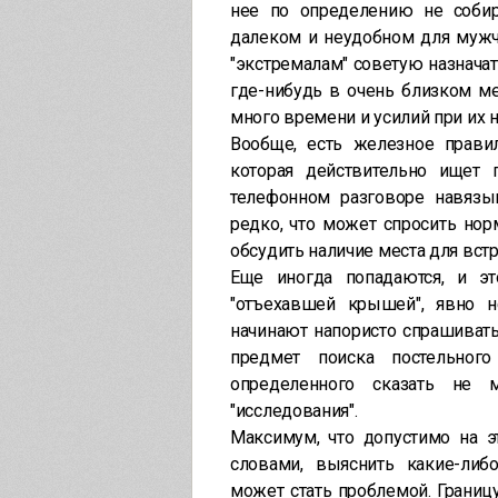
нее по определению не собир
далеком и неудобном для мужчи
"экстремалам" советую назнача
где-нибудь в очень близком ме
много времени и усилий при их 
Вообще, есть железное прави
которая действительно ищет 
телефонном разговоре навязы
редко, что может спросить но
обсудить наличие места для вст
Еще иногда попадаются, и э
"отъехавшей крышей", явно 
начинают напористо спрашивать
предмет поиска постельног
определенного сказать не 
"исследования".
Максимум, что допустимо на э
словами, выяснить какие-либ
может стать проблемой. Границ