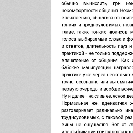
обычно вычислить, при не
некомфортности общения. Несмо
впечатлению, общаться относит
тонких и трудноуловимых нюан
главе, таких тонких нюансов 
голоса, выбираемые слова и ф
и ответов, длительность пауз 
практикой - не только поддерж
впечатление от общения. Как
бабские манипуляции направ
практике уже через несколько 
точно, осознанно или автоматич
первую очередь, и вообще всяч
Ну и далее - на слив ее, ясное де
Нормальная же, адекватная 
разговаривает радикально ин
трудноуловимых, с таковой раз
вины не ощущается. Вот от эт
идентификации пригодности ко