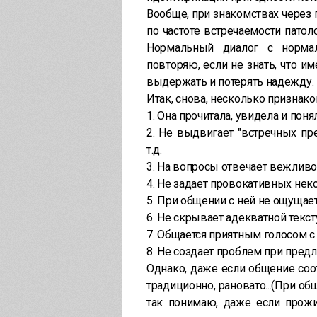
Вообще, при знакомствах через г
по частоте встречаемости патол
Нормальный диалог с нормал
повторяю, если не знать, что 
выдержать и потерять надежду.
Итак, снова, несколько призна
1. Она прочитала, увидела и пон
2. Не выдвигает "встречных пр
т.д.
3. На вопросы отвечает вежливо,
4. Не задает провокативных не
5. При общении с ней не ощущае
6. Не скрывает адекватной текст
7. Общается приятным голосом 
8. Не создает проблем при пред
Однако, даже если общение соо
традиционно, рановато...(При об
так понимаю, даже если прожи