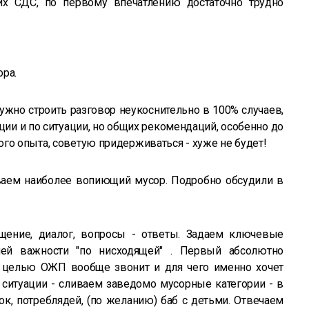
их СДС, по первому впечатлению достаточно трудно
ора.
ужно строить разговор неукоснительно в 100% случаев,
ии и по ситуации, но общих рекомендаций, особенно до
го опыта, советую придерживаться - хуже не будет!
иваем наиболее вопиющий мусор. Подробно обсудили в
Общение, диалог, вопросы - ответы. Задаем ключевые
ей важности "по нисходящей" . Первый абсолютно
й целью ОЖП вообще звонит и для чего именно хочет
о ситуации - сливаем заведомо мусорные категории - в
к, потреблядей, (по желанию) баб с детьми. Отвечаем