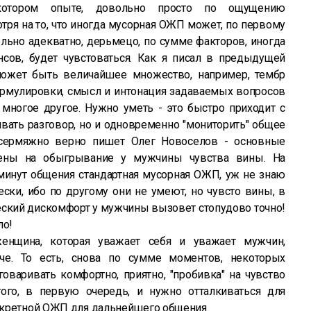
котором опыте, довольно просто по ощущению
тря на то, что иногда мусорная ОЖП может, по первому
ельно адекватно, дерьмецо, по сумме факторов, иногда
сов, будет чувстоваться. Как я писал в предыдущей
может быть величайшее множество, например, тембр
ормулировки, смысл и интонация задаваемых вопросов
и многое другое. Нужно уметь - это быстро приходит с
ивать разговор, но и одновременно "мониторить" общее
 сермяжно верно пишет Олег Новоселов - основные
лены на обыгрывание у мужчины чувства вины. На
минут общения стандартная мусорная ОЖП, уж не знаю
ески, ибо по другому они не умеют, но чувсто вины, в
еский дискомфорт у мужчины вызовет стопудово точно!
ло!
женщина, которая уважает себя и уважает мужчин,
аче. То есть, снова по сумме моментов, некоторых
говаривать комфортно, приятно, "пробивка" на чувство
ого, в первую очередь, и нужно отталкиваться для
нкретной ОЖП для дальнейшего общения.