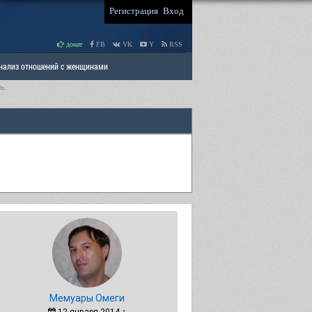
Регистрация
Вход
донат
FB
VK
Y
RSS
Анализ отношений с женщинами
ь.
 права мужчин
РАЗДЕЛ: Отцы и Дети
Мемуары Омеги