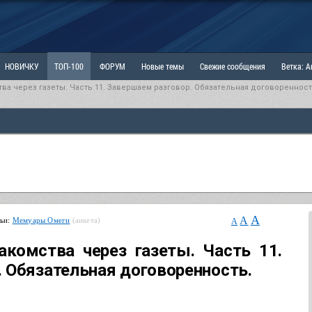
НОВИЧКУ
ТОП-100
ФОРУМ
Новые темы
Свежие сообщения
Ветка: 
ва через газеты. Часть 11. Завершаем разговор. Обязательная договоренност
ка: Наболевшее. Выскажись!
РАЗДЕЛ: Мы и Женщины
РАЗДЕЛ: Маскулизм, МД и
ИТРИНА
КОПИЛКА
ОТНОШЕНИЯ
A
A
тьи:
Мемуары Омеги
(анкета)
A
комства через газеты. Часть 11.
 Обязательная договоренность.