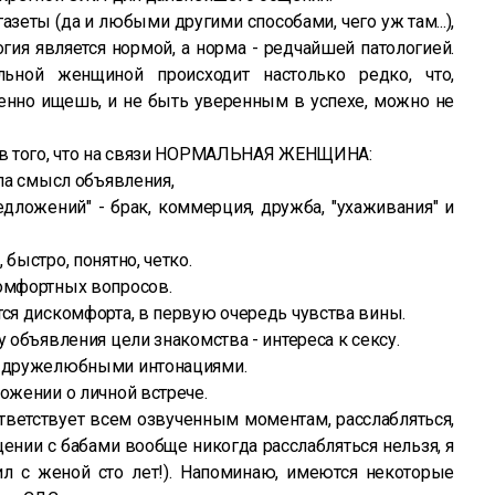
азеты (да и любыми другими способами, чего уж там...),
огия является нормой, а норма - редчайшей патологией.
ьной женщиной происходит настолько редко, что,
именно ищешь, и не быть уверенным в успехе, можно не
ков того, что на связи НОРМАЛЬНАЯ ЖЕНЩИНА:
яла смысл объявления,
едложений" - брак, коммерция, дружба, "ухаживания" и
 быстро, понятно, четко.
комфортных вопросов.
тся дискомфорта, в первую очередь чувства вины.
у объявления цели знакомства - интереса к сексу.
с дружелюбными интонациями.
ложении о личной встрече.
тветствует всем озвученным моментам, расслабляться,
щении с бабами вообще никогда расслабляться нельзя, я
л с женой сто лет!). Напоминаю, имеются некоторые