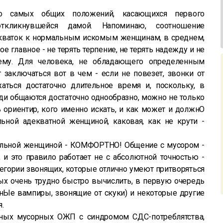
о самых общих положений, касающихся первого
ткликнувшейся дамой. Напоминаю, соотношение
екваток к нормальным искомым женщинам, в среднем,
ое главное - не терять терпение, не терять надежду и не
тему. Для человека, не обладающего определенным
заключаться вот в чем - если не повезет, звонки от
ться достаточно длительное время и, поскольку, в
и общаются достаточно однообразно, можно не только
ь ориентир, кого именно искать, и как может и должнО
ьной адекватной женщиной, каковая, как не крути -
мальной женщиной - КОМФОРТНО! Общение с мусором -
 это правило работает не с абсолютной точностью -
тегории звонящих, которые отлично умеют притворяться
ых очень трудно быстро вычислить, в первую очередь
нЫе вампиры, звонящие от скуки) и некоторые другие
.
тных мусорных ОЖП с синдромом СДС-потреблятства,