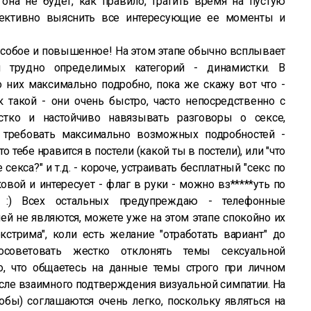
, она не будет, как правило, тратить время на пустую
спективно выяснить все интересующие ее моменты и
особое и повышенное! На этом этапе обычно всплывает
 трудно определимых категорий - динамистки. В
 них максимально подробно, пока же скажу вот что -
 такой - они очень быстро, часто непосредственно с
стко и настойчиво навязывать разговоры о сексе,
, требовать максимально возможных подробностей -
то тебе нравится в постели (какой ты в постели), или "что
кса?" и т.д. - короче, устраивать бесплатный "секс по
овой и интересует - флаг в руки - можно вз*****уть по
! :) Всех остальных предупреждаю - телефонные
ией не являются, можете уже на этом этапе спокойно их
кстрима", коли есть желание "отработать вариант" до
посоветовать жестко отклонять темы сексуальной
о, что общаетесь на данные темы строго при личном
после взаимного подтверждения визуальной симпатии. На
обы) соглашаются очень легко, поскольку являться на