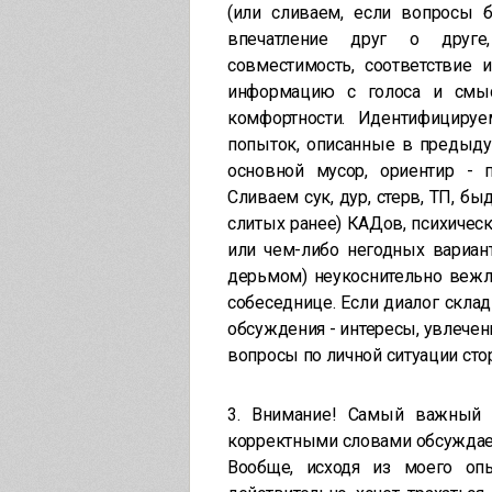
(или сливаем, если вопросы 
впечатление друг о друге,
совместимость, соответствие 
информацию с голоса и смы
комфортности. Идентифициру
попыток, описанные в предыдущ
основной мусор, ориентир - 
Сливаем сук, дур, стерв, ТП, б
слитых ранее) КАДов, психичес
или чем-либо негодных вариан
дерьмом) неукоснительно вежли
собеседнице. Если диалог скла
обсуждения - интересы, увлечени
вопросы по личной ситуации сто
3. Внимание! Самый важный 
корректными словами обсуждае
Вообще, исходя из моего оп