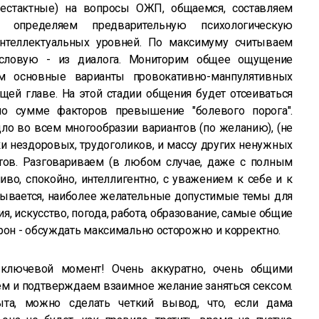
бестактные) на вопросы ОЖП, общаемся, составляем
 определяем предварительную психологическую
интеллектуальных уровней. По максимуму считываем
словую - из диалога. Мониторим общее ощущение
ем основные варианты провокативно-манпулятивных
ей главе. На этой стадии общения будет отсеиваться
по сумме факторов превышение "болевого порога".
ыдло во всем многообразии вариантов (по желанию), (не
ки нездоровых, трудоголиков, и массу других ненужных
тов. Разговариваем (в любом случае, даже с полным
во, спокойно, интеллигентно, с уважением к себе и к
дывается, наиболее желательные допустимые темы для
я, искусство, погода, работа, образование, самые общие
рон - обсуждать максимально осторожно и корректно.
ключевой момент! Очень аккуратно, очень общими
м и подтверждаем взаимное желание заняться сексом.
ыта, можно сделать четкий вывод, что, если дама