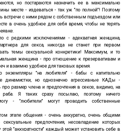
аются, но постараются назначить ее в максимально
ны месте - издеваться - так уж "по полной"! Поэтому
ть встречи с ними рядом с собственным подъездом или
сте в очень удобное для себя время, чтобы не терять
неявке.
ло с редкими исключениями - адекватная женщина,
партнера для секса, никогда не станет при первом
вать темы сексуальной конкретики! Максимум, и то
рмальная женщина - про отношение к презервативам и
реч и взаимно удобное для таковых время.
то экземпляры "на любителя" - бабы с капитально
не динамистки, но однозначно агрессивные КАДы -
 про размер члена и предпочтения в сексе, видимо, на
о раба. Я таких сразу посылаю, поэтому ничего
могу - "любители" могут проводить собственные
том этапе общения - очень аккуратно, очень общими
о сексуальные предпочтения, несовпадение которых
у этой "аккуратности" каждый может установить себе в