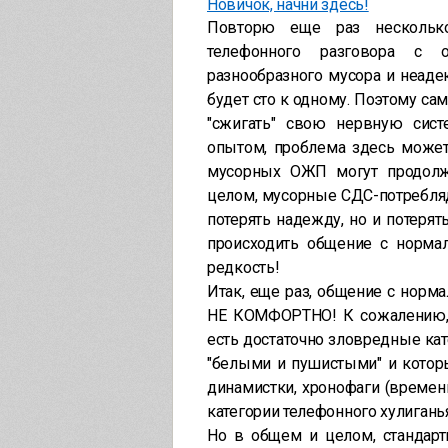
Новичок, начни здесь!
Повторю еще раз нескольк
телефонного разговора с о
разнообразного мусора и неад
будет сто к одному. Поэтому сам
"сжигать" свою нервную сис
опытом, проблема здесь может 
мусорных ОЖП могут продолжа
целом, мусорные СДС-потребляд
потерять надежду, но и потерят
происходить общение с нормал
редкость!
Итак, еще раз, общение с нор
НЕ КОМФОРТНО! К сожалению, и
есть достаточно зловредные ка
"белыми и пушистыми" и котор
динамистки, хронофаги (времен
категории телефонного хулиганья
Но в общем и целом, стандар