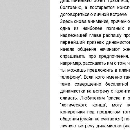
действительно хочет трахаться
болтовню, а постарается кон
договориться о личной встрече.
Здесь снова внимание, причем 
одна из наиболее поганых и
надлежащей главе распишу про
первейший признак динамисток
начала общения начинают же
спрашивать про предпочтения
например, рассказать им о том, ч
ты можешь предложить в плане се
телефону". Если кого именно так
теме совершенно бесплатно
динамистки на встречу с гарант
сливать. Любителям "риска и э
"логического конца", могу 
конкретики под предлогом тог
общении (скайп не считается!) 
личную встречу динамистки (як