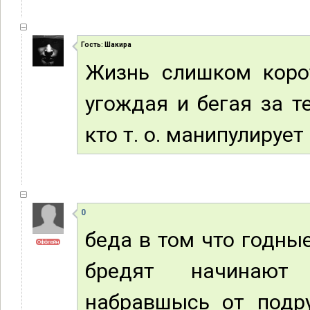
Гость: Шакира
Жизнь слишком корот
угождая и бегая за т
кто т. о. манипулирует 
0
беда в том что годны
Оффлайн
бредят начинают 
набравшысь от подру