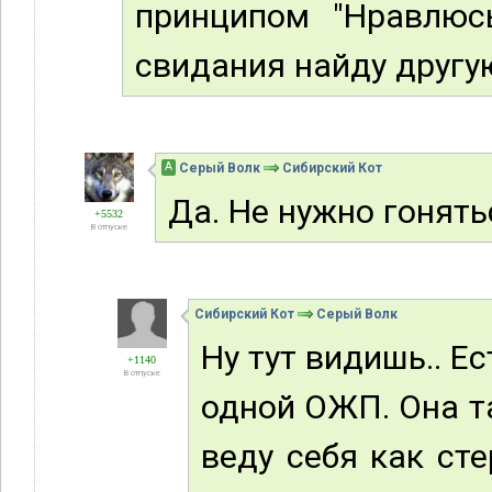
принципом "Нравлюс
свидания найду другую
А
Серый Волк
Сибирский Кот
Да. Не нужно гонять
+5532
В отпуске
Сибирский Кот
Серый Волк
Ну тут видишь.. Е
+1140
В отпуске
одной ОЖП. Она та
веду себя как ст