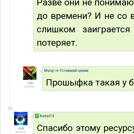
Разве они не понимаю
до времени? И не со 
слишком заиграется
потеряет.
Muraj
Уставший циник
Прошыфка такая у б
+326
В отпуске
А
Rebel15
Спасибо этому ресурс
+639
В отпуске