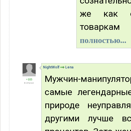
сознательн
же как он
товаркам 
полностью...
NightWolf
Lena
Мужчин-манипулятор
+103
В отпуске
самые легендарные
природе неуправл
другими лучше вс