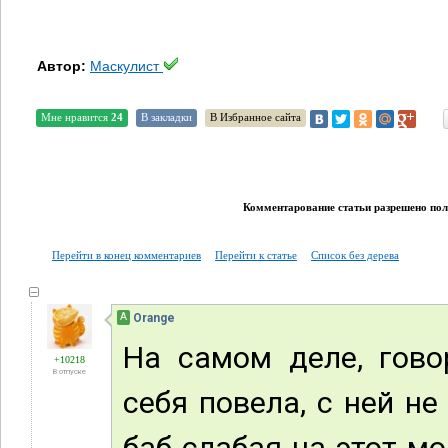
Автор:
Маскулист
Мне нравится
24
В закладки
В Избранное сайта
Комментарование статьи разрешено поль
Перейти в конец комментариев
Перейти к статье
Список без дерева
А
Orange
На самом деле, говор
+10218
В отпуске
себя повела, с ней не
баб слабая на этот мо