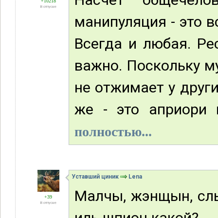
+10218
В отпуске
манипуляция - это 
Всегда и любая. Ре
важно. Поскольку му
не отжимает у других
же - это априори 
полностью...
Уставший циник
Lena
Малчы, жэнщын, слы
+39
В отпуске
иль шпион какой?