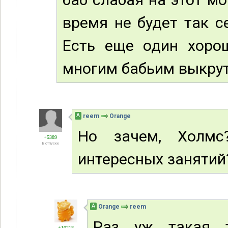
время не будет так с
Есть еще один хорош
многим бабьим выкрута
А
reem
Orange
Но зачем, Холм
+5389
В отпуске
интересных занятий
А
Orange
reem
Раз уж такая 
+10218