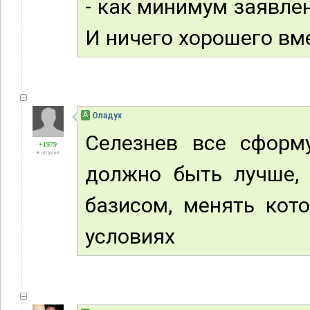
- как минимум заявле
И ничего хорошего вмес
А
Оладух
Селезнев все сформ
+1979
В отпуске
должно быть лучше, 
базисом, менять кот
условиях