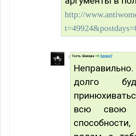
аргументы в пол
http://www.antiwome
t=49924&postdays=0
Гость: Шакира
Sergey7
Неправильно
долго буд
принюхиватьс
всю свою 
способности