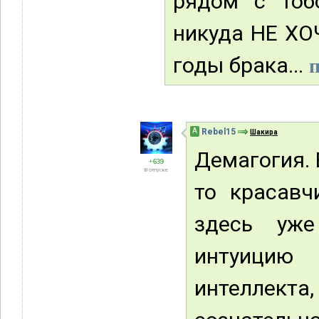
рядом с тоб
никуда НЕ ХО
годы брака...
п
А
Rebel15
Шакира
Демагогия. 
+639
В отпуске
то красавч
здесь уже
интуицию
интеллек