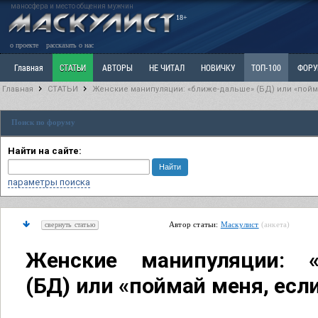
маносфера и место общения мужчин
18+
о проекте
рассказать о нас
Главная
СТАТЬИ
АВТОРЫ
НЕ ЧИТАЛ
НОВИЧКУ
ТОП-100
ФОР
Главная
СТАТЬИ
Женские манипуляции: «ближе-дальше» (БД) или «пойм
Ветка: Расстаюсь или Развожусь. САНЧАС
Ветка: Наболевшее. Выскажись!
Р
Поиск по форуму
РАЗДЕЛ: Разное
УЧЕБНИК
ТРИЛОГИЯ
ВИТРИНА
КОПИЛКА
ОТНОШ
Найти на сайте:
параметры поиска
Автор статьи:
Маскулист
(анкета)
свернуть статью
Женские манипуляции: «
(БД) или «поймай меня, есл