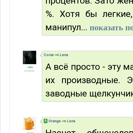
процентов. Зато же
%. Хотя бы легкие
манипул...
показать п
Corax
Lena
А всё просто - эту
+404
В отпуске
их производные. 
заводные щелкунчик
А
Orange
Lena
Насчет общечелов