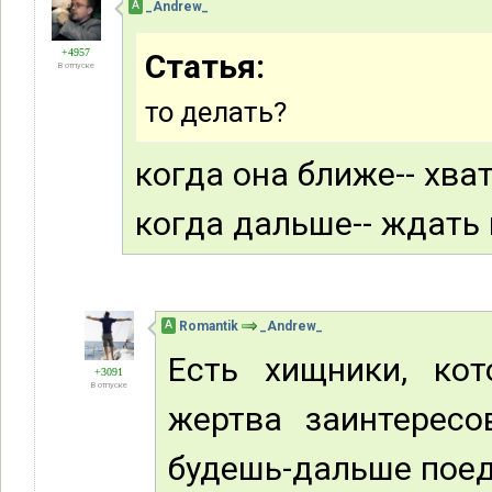
А
_Andrew_
+4957
Статья:
В отпуске
то делать?
когда она ближе-- хва
когда дальше-- ждать
А
Romantik
_Andrew_
Есть хищники, ко
+3091
В отпуске
жертва заинтересо
будешь-дальше пое