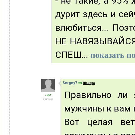
- не такие, а 95% 
дурит здесь и сей
влюбиться... Поэ
НЕ НАВЯЗЫВАЙСЯ
СПЕШ...
показать по
Sergey7
Шакира
Правильно ли 
+497
В отпуске
мужчины к вам 
Вот целая ве