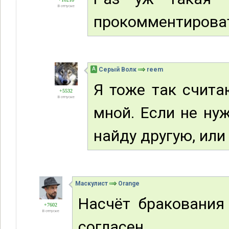
В отпуске
прокомментироват
А
Серый Волк
reem
Я тоже так считаю
+5532
В отпуске
мной. Если не нуж
найду другую, или
Маскулист
Orange
Насчёт бракования
+7602
В отпуске
согласен.