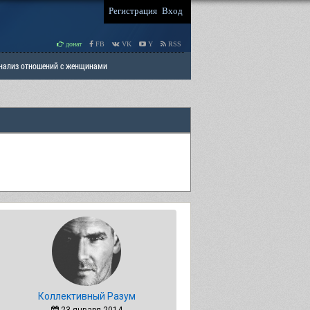
Регистрация
Вход
донат
FB
VK
Y
RSS
Анализ отношений с женщинами
 права мужчин
РАЗДЕЛ: Отцы и Дети
Коллективный Разум