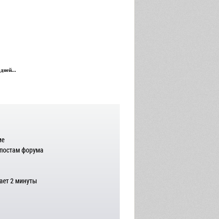
дней...
ме
 постам форума
ает 2 минуты