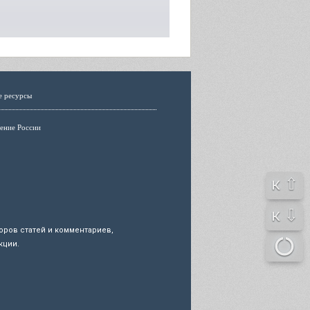
е ресурсы
ение России
к ⇧
к ⇩
ров статей и комментариев,
кции.