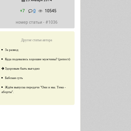
23 января 2014
+7
0
10545
номер статьи - #1036
Другие статьи автора
За развод
Куда подевались хорошие мужчины? (репост)
Здоровым быть выгодно
Бабская суть
Ждём выпуска передачи "Они и мы. Тема -
аборты".