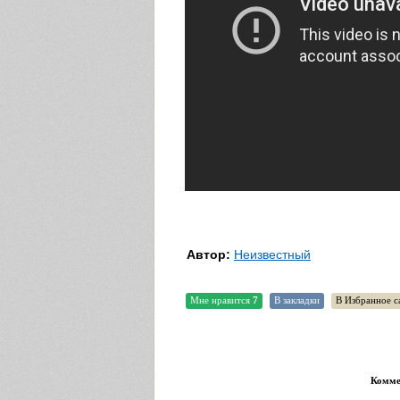
Автор:
Неизвестный
Мне нравится
7
В закладки
В Избранное с
Коммен