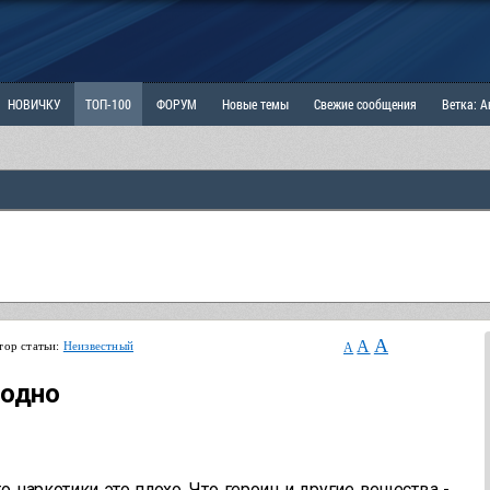
НОВИЧКУ
ТОП-100
ФОРУМ
Новые темы
Свежие сообщения
Ветка: 
ка: Наболевшее. Выскажись!
РАЗДЕЛ: Мы и Женщины
РАЗДЕЛ: Маскулизм, МД и
ИТРИНА
КОПИЛКА
ОТНОШЕНИЯ
A
A
тор статьи:
Неизвестный
A
одно
о наркотики это плохо. Что героин и другие вещества -