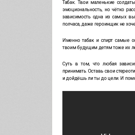
Табак. Твои маленькие солдат
эмоциональность, но чётко ра
зависимость одна из самых вы
полчаса, даже героинщик не хоч
Именно табак и спирт самые оп
твоим будущим детям тоже их лег
Суть в том, что любая завис
принимать. Оставь свои стереоти
и дойдёшь ли ты до цели. И помн