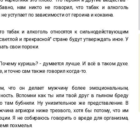
бавно, нам никто не говорил, что табак и алкоголь
е уступает по зависимости от героина и кокаина.
что табак и алкоголь относятся к сильнодействующим
светлой и прекрасной" стране будут утверждать иное. У
ать свои пороки.
Почему куришь? - думается лучше. И всё в таком духе.
, и точно сам также говорил когда-то.
том, что он делает мужчину более эмоциональным,
ность. Вспомни как ты или твой друг в пьяном бреду
о там бубнили. Ну унизительное же представление. В
ина априори ниже трезвого, хотя бы потому, что им
ции. Я не собираюсь говорить о вреде для организма,
емя похмелья.