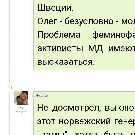
Швеции.
Олег - безусловно - м
Проблема фемино
активисты МД имеют
высказаться.
Hoplite
Не досмотрел, выклю
+238
В отпуске
этот норвежский гене
"дамы", хотят быть н