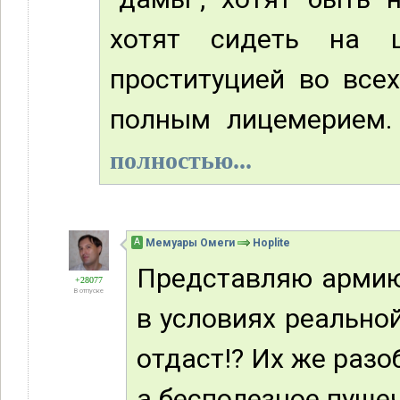
хотят сидеть на ш
проституцией во все
полным лицемерием. 
полностью...
А
Мемуары Омеги
Hoplite
Представляю армию 
+28077
В отпуске
в условиях реально
отдаст!? Их же разо
а бесполезное пуше