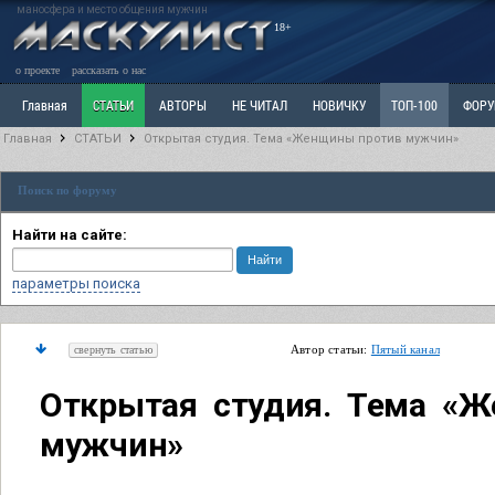
маносфера и место общения мужчин
18+
о проекте
рассказать о нас
Главная
СТАТЬИ
АВТОРЫ
НЕ ЧИТАЛ
НОВИЧКУ
ТОП-100
ФОР
Главная
СТАТЬИ
Открытая студия. Тема «Женщины против мужчин»
Ветка: Расстаюсь или Развожусь. САНЧАС
Ветка: Наболевшее. Выскажись!
Р
Поиск по форуму
РАЗДЕЛ: Разное
УЧЕБНИК
ТРИЛОГИЯ
ВИТРИНА
КОПИЛКА
ОТНОШ
Найти на сайте:
параметры поиска
Автор статьи:
Пятый канал
свернуть статью
Открытая студия. Тема «
мужчин»