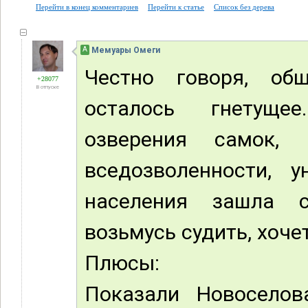
Перейти в конец комментариев
Перейти к статье
Список без дерева
А
Мемуары Омеги
Честно говоря, об
+28077
В отпуске
осталось гнетущее
озверения самок, 
вседозволенности, 
населения зашла с
возьмусь судить, хочет
Плюсы:
Показали Новосело