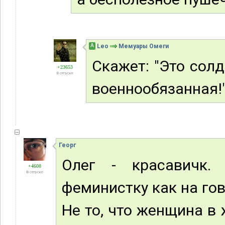
А
Leo
Мемуары Омеги
Скажет: "Это солд
+23653
В отпуске
военнообязанная!
Георг
Олег - красавичк.
+4608
В отпуске
феминистку как на гов
Не то, что женщина в 