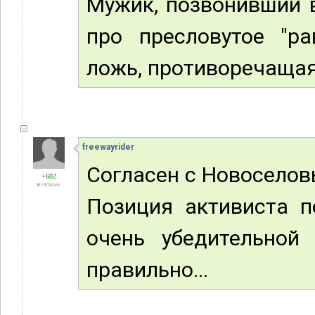
Мужик, позвонивший в
про пресловутое "ра
ложь, противоречаща
freewayrider
Согласен с Новоселов
+602
В отпуске
Позиция активиста п
очень убедительной 
правильно...