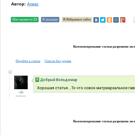
Автор:
Алекс
Мне нравится
23
В закладки
В Избранное сайта
Комментарование статьи разрешено поль
Перейти к статье
Список без дерева
А
Добрый Вольдемар
Хорошая статья....То что совок матриархальное га
+89
В отпуске
Комментарование статьи разрешено поль