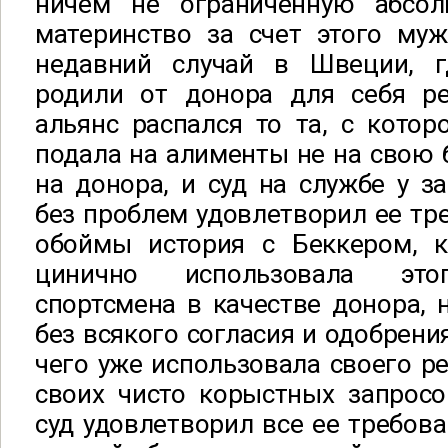
ничем не ограниченную абсол
материнство за счет этого муж
недавний случай в Швеции, г
родили от донора для себя ре
альянс распался то та, с котор
подала на алименты не на свою б
на донора, и суд на службе у з
без проблем удовлетворил ее тре
обоймы история с Беккером, 
цинично использовала это
спортсмена в качестве донора, н
без всякого согласия и одобрени
чего уже использовала своего р
своих чисто корыстных запросо
суд удовлетворил все ее требова