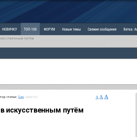
НОВИЧКУ
ТОП-100
ФОРУМ
Новые темы
Свежие сообщения
Ветка: 
кусственным путём
ка: Наболевшее. Выскажись!
РАЗДЕЛ: Мы и Женщины
РАЗДЕЛ: Маскулизм, МД и
ИТРИНА
КОПИЛКА
ОТНОШЕНИЯ
A
A
тор статьи:
Leo
(анкета)
A
в искусственным путём