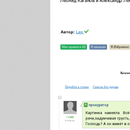
Леонид Каганов и Александр Ле
Автор:
Leo
Мне нравится
12
В закладки
В Избранное 
Коммен
Перейти к статье
Список без дерева
А
прокуратор
Картинка навеяла. Вс
+1580
речи,задумчивая грусть,
В отпуске
Господь? А он живёт в о