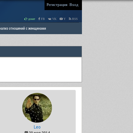
Регистрация
Вход
донат
FB
VK
Y
RSS
Анализ отношений с женщинами
 права мужчин
РАЗДЕЛ: Отцы и Дети
Leo