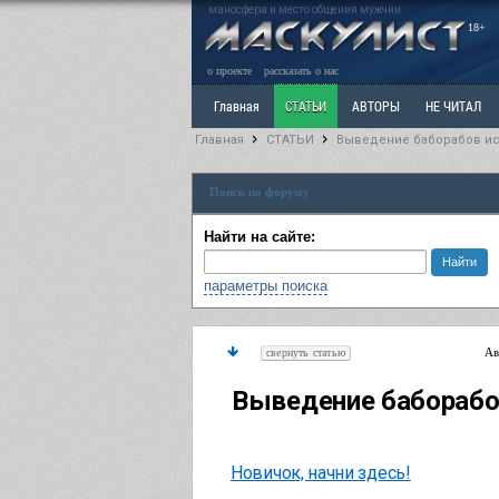
маносфера и место общения мужчин
18+
о проекте
рассказать о нас
Главная
СТАТЬИ
АВТОРЫ
НЕ ЧИТАЛ
Главная
СТАТЬИ
Выведение баборабов ис
Ветка: Расстаюсь или Развожусь. САНЧАС
Вет
Поиск по форуму
РАЗДЕЛ: Разное
УЧЕБНИК
ТРИЛОГИЯ
В
Найти на сайте:
параметры поиска
Ав
свернуть статью
Выведение баборабо
Новичок, начни здесь!