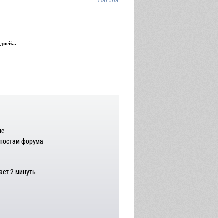
Жалоба
дней...
ме
 постам форума
ает 2 минуты