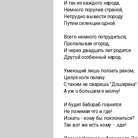
И так из каждого народа,
Немного порулив страной,
Нетрудно вывести породу
Путем селекции одной.
Всего немного потрудиться,
Пропалывая огород,
И через двадцать лет родится
Другой особенный народ.
Умеющий лишь ползать раком,
Целуя ноги палачу.
С таким не сваришь "Доширака".
А уж о большем я молчу!
И будет бабораб говнится
Не понимая что и где!
Искать - кому бы поклониться?
Так вот же есть кому - ..зде!