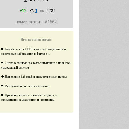
20 мая 2014
+12
1
9739
номер статьи - #1562
Другие статьи автора
Как я платил в СССР налог на бездетность и
некоторые наблюдения и факты о...
Снова о санитарках вытаскивающих с поля боя
(моральный аспект)
Выведение баборабов искусственным путём
Размышления на птичьем рынке
Признаки низкого и высокого ранга в
применении к мужчинам и женщинам