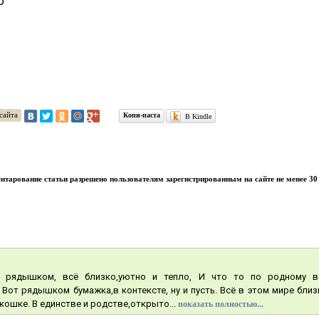
о
сайта
Копи-паста
В Kindle
тарование статьи разрешено пользователям зарегистрированным на сайте не менее 30 
ё рядышком, всё близко,уютно и тепло, И что то по родному в
 Вот рядышком бумажка,в контексте, ну и пусть. Всё в этом мире близь
кошке. В единстве и родстве,открыто...
показать полностью...