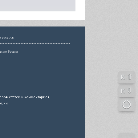
е ресурсы
ение России
к ⇧
к ⇩
ров статей и комментариев,
кции.