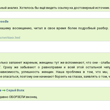
ьный анализ. Хотелось бы ещё видеть ссылку на достоверный источник.
eedle
вашему восхищению, читал в свое время более подробный разбор.
/rnet/titanic.html
только запахнет жареным, женщины тут же вспоминают, что они - слабый
. Сразу же забывают о равноправии и всей этой остальной чепух
езависимость, успешность женщин. Наша проблема в том, что мы,
опасаться, поэтому они начинают борзеть на глазах, заявлять о том, ч
в
Серый Волк
 давно ОБОРЗЕЛИ вконец.