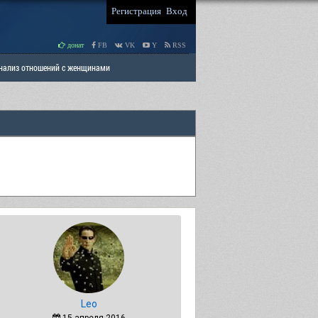
Регистрация
Вход
донат
FB
VK
Y
RSS
Анализ отношений с женщинами
 права мужчин
РАЗДЕЛ: Отцы и Дети
Leo