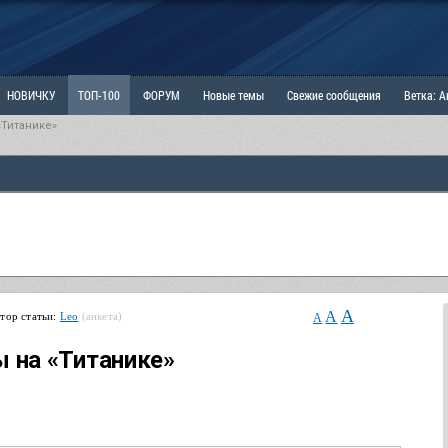
НОВИЧКУ
ТОП-100
ФОРУМ
Новые темы
Свежие сообщения
Ветка: 
Титанике»
ка: Наболевшее. Выскажись!
РАЗДЕЛ: Мы и Женщины
РАЗДЕЛ: Маскулизм, МД и
ИТРИНА
КОПИЛКА
ОТНОШЕНИЯ
A
A
тор статьи:
Leo
(анкета)
A
 на «Титанике»