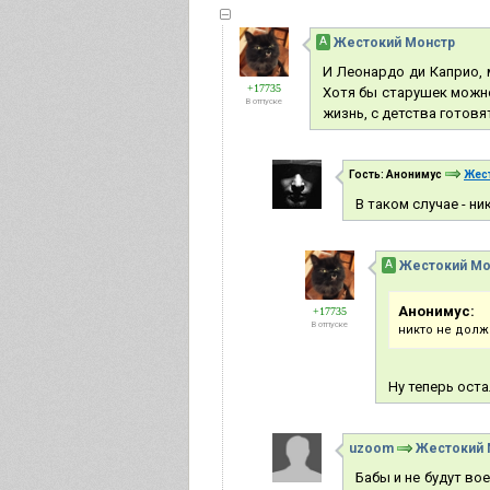
А
Жестокий Монстр
И Леонардо ди Каприо, м
+17735
Хотя бы старушек можно
В отпуске
жизнь, с детства готовят
Гость: Анонимус
Жес
В таком случае - н
А
Жестокий Мо
Анонимус:
+17735
В отпуске
никто не долж
Ну теперь оста
uzoom
Жестокий 
Бабы и не будут вое