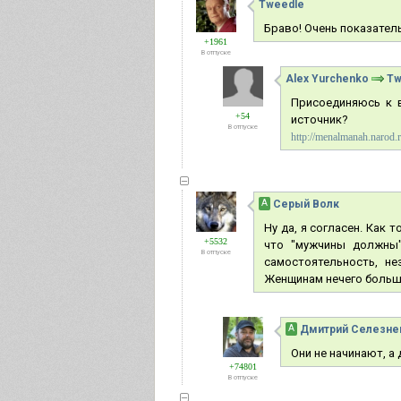
Tweedle
Браво! Очень показател
+1961
В отпуске
Alex Yurchenko
Tw
Присоединяюсь к 
+54
источник?
В отпуске
http://menalmanah.narod.ru
А
Серый Волк
Ну да, я согласен. Как 
+5532
что "мужчины должны"
В отпуске
самостоятельность, н
Женщинам нечего больше 
А
Дмитрий Селезне
Они не начинают, а
+74801
В отпуске