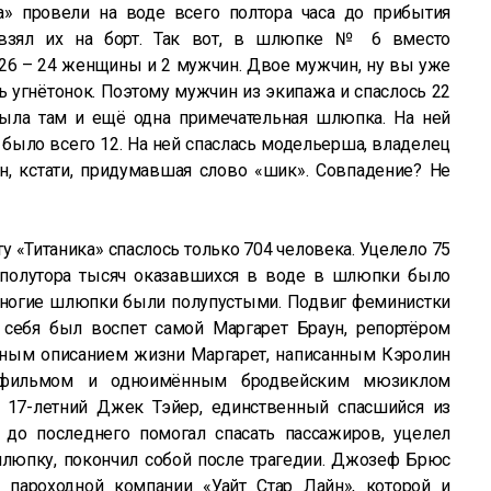
а» провели на воде всего полтора часа до прибытия
й взял их на борт. Так вот, в шлюпке № 6 вместо
26 – 24 женщины и 2 мужчин. Двое мужчин, ну вы уже
ть угнётонок. Поэтому мужчин из экипажа и спаслось 22
Была там и ещё одна примечательная шлюпка. На ней
было всего 12. На ней спаслась модельерша, владелец
, кстати, придумавшая слово «шик». Совпадение? Не
ту «Титаника» спаслось только 704 человека. Уцелело 75
полутора тысяч оказавшихся в воде в шлюпки было
 многие шлюпки были полупустыми. Подвиг феминистки
 себя был воспет самой Маргарет Браун, репортёром
ым описанием жизни Маргарет, написанным Кэролин
й, фильмом и одноимённым бродвейским мюзиклом
 17-летний Джек Тэйер, единственный спасшийся из
 до последнего помогал спасать пассажиров, уцелел
люпку, покончил собой после трагедии. Джозеф Брюс
 пароходной компании «Уайт Стар Лайн», которой и