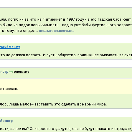
ля, погиб ни за что на "Титанике" в 1997 году - а его гадская баба Кей
 было из лодок повыкидывать - ладно уже бабы фертильного возраста
 к тому, что он дол...
показать полностью...
токий Монстр
икто не должен воевать. И пусть общество, привыкшее выживать за счет 
нстр
Анонимус
ен воевать
лось лишь малое - заставить это сделать все армии мира.
Монстр
вать, зачем им? Они просто отдадутся, они не будут плакать и страдать