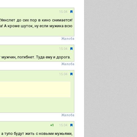
15.04
т Уинслет до сих пор в кино снимается!
! А кроме шуток, ну если мужика всю
Жалоба
15.04
мужчин, погибнет. Туда ему и дорога.
Жалоба
15.04
Жалоба
15.04
+1
, а тупо будут жить с новыми мужьями,