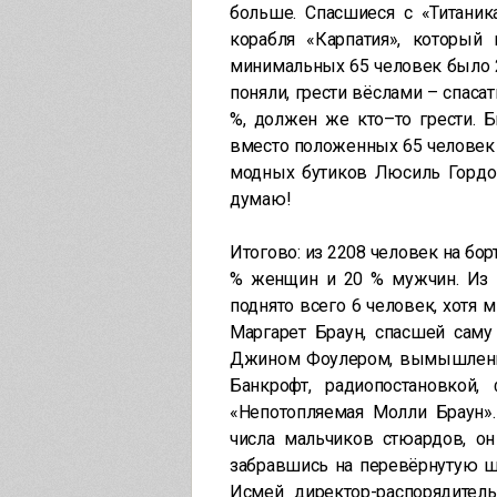
больше. Спасшиеся с «Титаник
корабля «Карпатия», которы
минимальных 65 человек было 
поняли, грести вёслами – спаса
%, должен же кто–то грести. 
вместо положенных 65 человек 
модных бутиков Люсиль Гордон
думаю!
Итогово: из 2208 человек на бор
% женщин и 20 % мужчин. Из 
поднято всего 6 человек, хотя
Маргарет Браун, спасшей саму
Джином Фоулером, вымышленн
Банкрофт, радиопостановко
«Непотопляемая Молли Браун».
числа мальчиков стюардов, он
забравшись на перевёрнутую ш
Исмей директор-распорядитель