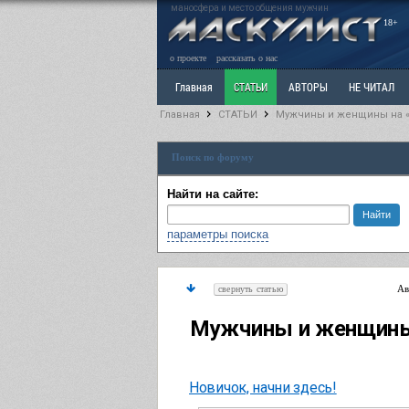
маносфера и место общения мужчин
18+
о проекте
рассказать о нас
Главная
СТАТЬИ
АВТОРЫ
НЕ ЧИТАЛ
Главная
СТАТЬИ
Мужчины и женщины на «
Ветка: Расстаюсь или Развожусь. САНЧАС
Вет
Поиск по форуму
РАЗДЕЛ: Разное
УЧЕБНИК
ТРИЛОГИЯ
В
Найти на сайте:
параметры поиска
Ав
свернуть статью
Мужчины и женщины
Новичок, начни здесь!