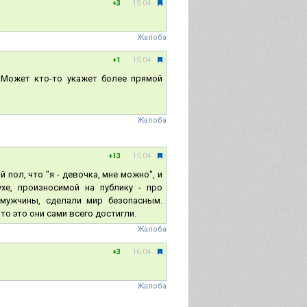
15.04
+3
Жалоба
15.04
+1
 Может кто-то укажет более прямой
Жалоба
15.04
+13
 пол, что "я - девочка, мне можно", и
е, произносимой на публику - про
 мужчины, сделали мир безопасным.
то это они сами всего достигли.
Жалоба
16.04
+3
Жалоба