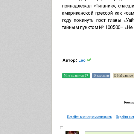
принадлежал «Титаник», спасш
американской прессой как «са
году покинуть пост главы «Уа
тайным пунктом № 100500– «Не 
Автор:
Leo
Мне нравится
37
В закладки
В Избранное 
Коммен
Перейти в конец комментариев
Перейти к с