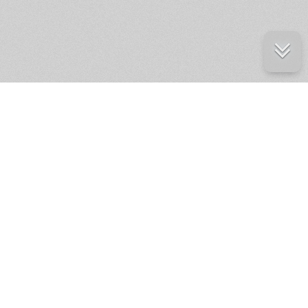
е ресурсы
ение России
ров статей и комментариев,
кции.