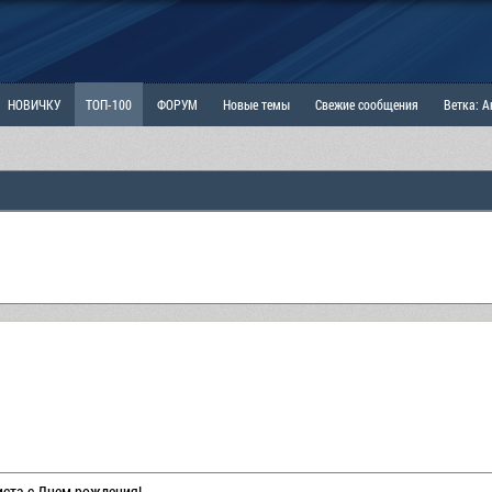
НОВИЧКУ
ТОП-100
ФОРУМ
Новые темы
Свежие сообщения
Ветка: 
ка: Наболевшее. Выскажись!
РАЗДЕЛ: Мы и Женщины
РАЗДЕЛ: Маскулизм, МД и
ИТРИНА
КОПИЛКА
ОТНОШЕНИЯ
ста с Днем рождения!