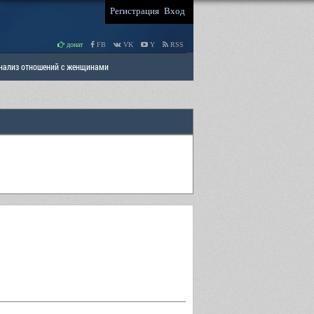
Регистрация
Вход
донат
FB
VK
Y
RSS
Анализ отношений с женщинами
 права мужчин
РАЗДЕЛ: Отцы и Дети