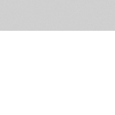
Помощь и контакты
Дружественны
Пользовательское соглашение
Мужское Движ
Емайл - info@masculist.ru
сёт ответственность за размещаемые пользователями материалы. Мнение авто
ещённых на страницах сайта, могут не совпадать с мнениями и позицией реда