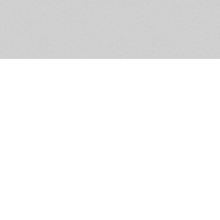
Обратная связь
Предложения по функционалу
Администрация сайта не не
разм