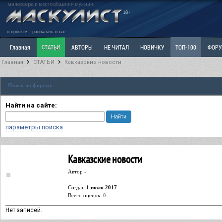
маносфера и место общения мужчин
18+
о проекте
рассказать о нас
Главная
СТАТЬИ
АВТОРЫ
НЕ ЧИТАЛ
НОВИЧКУ
ТОП-100
ФОР
Главная
СТАТЬИ
Кавказские новости
Ветка: Расстаюсь или Развожусь. САНЧАС
Ветка: Наболевшее. Выскажись!
Р
Поиск по форуму
РАЗДЕЛ: Разное
УЧЕБНИК
ТРИЛОГИЯ
ВИТРИНА
КОПИЛКА
ОТНОШ
Найти на сайте:
параметры поиска
Кавказские новости
Автор -
Cоздан
1 июля 2017
Всего оценок:
0
Нет записей.