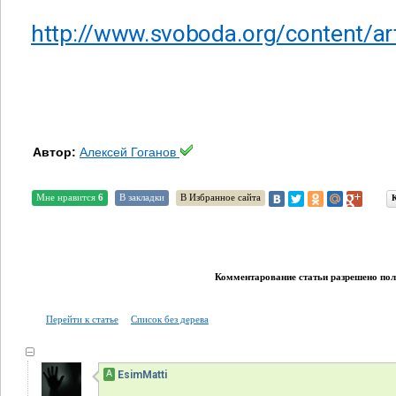
http://www.svoboda.org/content/art
Автор:
Алексей Гоганов
Мне нравится
6
В закладки
В Избранное сайта
Комментарование статьи разрешено поль
Перейти к статье
Список без дерева
А
EsimMatti