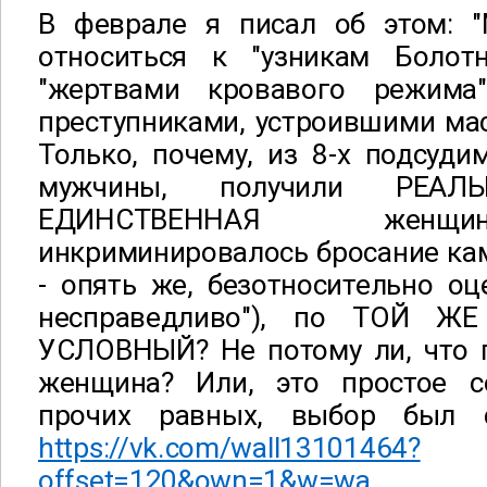
В феврале я писал об этом: 
относиться к "узникам Болот
"жертвами кровавого режима
преступниками, устроившими ма
Только, почему, из 8-х подсудим
мужчины, получили РЕАЛ
ЕДИНСТВЕННАЯ женщи
инкриминировалось бросание ка
- опять же, безотносительно оц
несправедливо"), по ТОЙ ЖЕ 
УСЛОВНЫЙ? Не потому ли, что 
женщина? Или, это простое с
прочих равных, выбор был с
https://vk.com/wall13101464?
offset=120&own=1&w=wa...