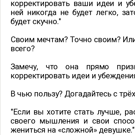
корректировать ваши идеи и уб
ней никогда не будет легко, зат
будет скучно."
Своим мечтам? Точно своим? Ил
всего?
Замечу, что она прямо призн
корректировать идеи и убеждения 
В чью пользу? Догадайтесь с трёх 
"Если вы хотите стать лучше, р
своего мышления и свои спосо
жениться на «сложной» девушке."