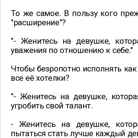
То же самое. В пользу кого преж
"расширение"?
"- Женитесь на девушке, котор
уважения по отношению к себе."
Чтобы безропотно исполнять как
все её хотелки?
"- Женитесь на девушке, котор
угробить свой талант.
- Женитесь на девушке, котор
пытаться стать лучше каждый де