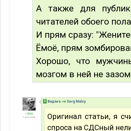
А также для публик
читателей обоего пола
И прям сразу: "Жените
Ёмоё, прям зомбирован
Хорошо, что мужчин
мозгом в ней не зазом
А
Вадiмъ
Serg Maloy
+3510
Оригинал статьи, я сч
3 дня назад
спроса на СДСный нел