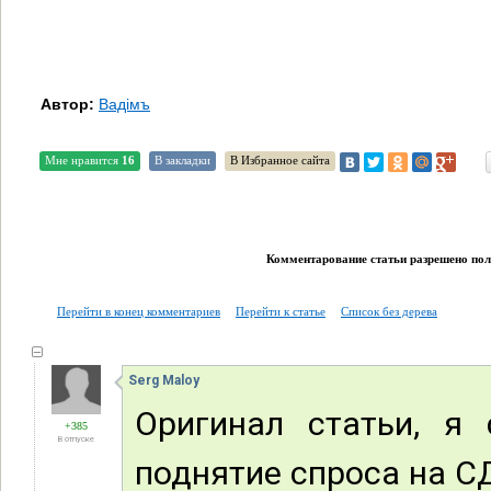
Автор:
Вадiмъ
Мне нравится
16
В закладки
В Избранное сайта
Комментарование статьи разрешено поль
Перейти в конец комментариев
Перейти к статье
Список без дерева
Serg Maloy
Оригинал статьи, я 
+385
В отпуске
поднятие спроса на С