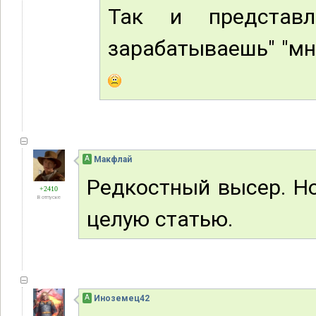
Так и представ
зарабатываешь" "мн
А
Макфлай
Редкостный высер. Но
+2410
В отпуске
целую статью.
А
Иноземец42