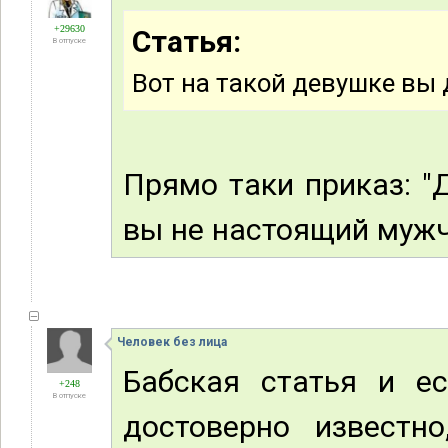
+29630
Статья:
В отпуске
Вот на такой девушке вы
Прямо таки приказ: 
вы не настоящий мужч
Человек без лица
Бабская статья и ес
+248
В отпуске
достоверно известн