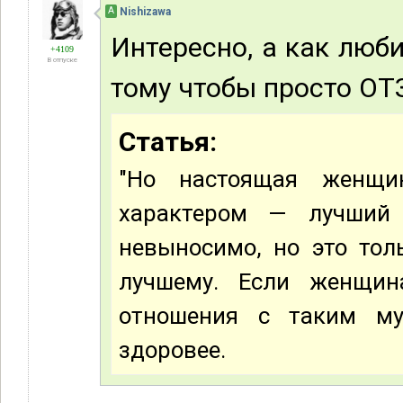
А
Nishizawa
Интересно, а как люб
+4109
В отпуске
тому чтобы просто ОТ
Статья:
"Но настоящая женщи
характером — лучший
невыносимо, но это тол
лучшему. Если женщин
отношения с таким му
здоровее.