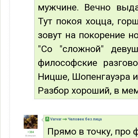
мужчине. Вечно выда
Тут покоя хоцца, гор
зовут на покорение н
"Со "сложной" деву
философские разгово
Ницше, Шопенгауэра и
Разбор хороший, в ме
А
Varvar
Человек без лица
Прямо в точку, про
+384
В отпуске