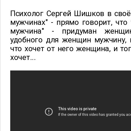
Психолог Сергей Шишков в своё
мужчинах" - прямо говорит, что
мужчина" - придуман женщи
удобного для женщин мужчину, 
что хочет от него женщина, и тог
хочет...