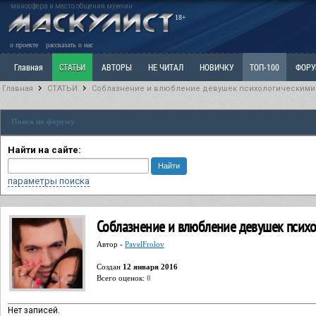
маносфера и место общения мужчин
18+
о проекте
рассказать о нас
Главная
СТАТЬИ
АВТОРЫ
НЕ ЧИТАЛ
НОВИЧКУ
ТОП-100
ФОР
Главная
СТАТЬИ
Соблазнение и влюбление девушек психологическими
Ветка: Расстаюсь или Развожусь. САНЧАС
Ветка: Наболевшее. Выскажись!
Р
Поиск по форуму
РАЗДЕЛ: Разное
УЧЕБНИК
ТРИЛОГИЯ
ВИТРИНА
КОПИЛКА
ОТНОШ
Найти на сайте:
параметры поиска
Соблазнение и влюбление девушек псих
Автор -
PavelFrolov
Cоздан
12 января 2016
Всего оценок:
0
Нет записей.