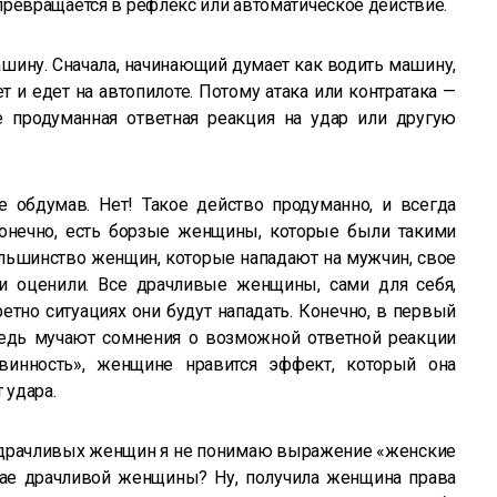
превращается в рефлекс или автоматическое действие.
машину. Сначала, начинающий думает как водить машину,
 и едет на автопилоте. Потому атака или контратака —
е продуманная ответная реакция на удар или другую
е обдумав. Нет! Такое действо продуманно, и всегда
онечно, есть борзые женщины, которые были такими
Большинство женщин, которые нападают на мужчин, свое
и оценили. Все драчливые женщины, сами для себя,
етно ситуациях они будут нападать. Конечно, в первый
ведь мучают сомнения о возможной ответной реакции
винность», женщине нравится эффект, который она
 удара.
 драчливых женщин я не понимаю выражение «женские
учае драчливой женщины? Ну, получила женщина права