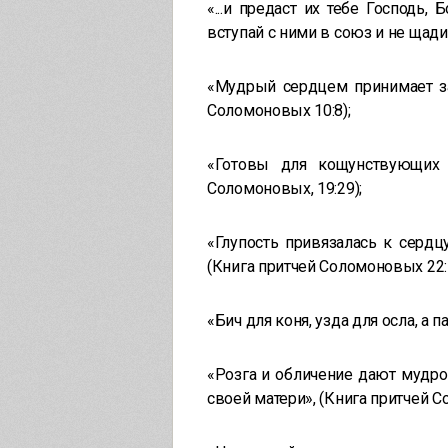
«...и предаст их тебе Господь, 
вступай с ними в союз и не щади и
«Мудрый сердцем принимает зап
Соломоновых 10:8);
«Готовы для кощунствующих 
Соломоновых, 19:29);
«Глупость привязалась к сердц
(Книга притчей Соломоновых 22:
«Бич для коня, узда для осла, а 
«Розга и обличение дают мудро
своей матери», (Книга притчей С