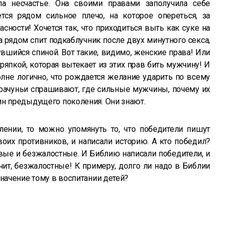
ла несчастье. Она своими правами заполучила себе
ется рядом сильное плечо, на которое опереться, за
сности! Хочется так, что приходиться выть как суке на
а рядом спит подкаблучник после двух минутного секса,
вшийся спиной. Вот такие, видимо, женские права! Или
ряпкой, которая вытекает из этих прав бить мужчину! И
олне логично, что рождается желание ударить по всему
рачуньи спрашивают, где сильные мужчины, почему их
ин предыдущего поколения. Они знают.
лении, то можно упомянуть то, что победители пишут
своих противников, и написали историю. А кто победил?
вые и безжалостные. И Библию написали победители, и
ачит, безжалостные! К примеру, долго ли надо в Библии
значение тому в воспитании детей?