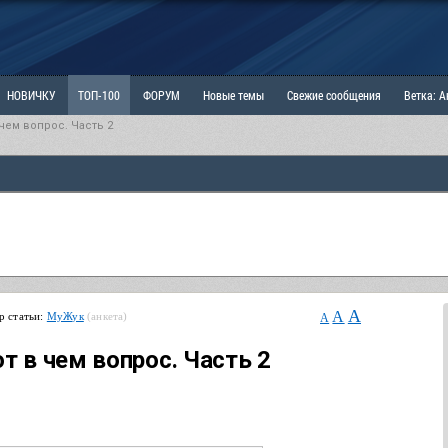
НОВИЧКУ
ТОП-100
ФОРУМ
Новые темы
Свежие сообщения
Ветка: 
 чем вопрос. Часть 2
ка: Наболевшее. Выскажись!
РАЗДЕЛ: Мы и Женщины
РАЗДЕЛ: Маскулизм, МД и
ИТРИНА
КОПИЛКА
ОТНОШЕНИЯ
A
A
р статьи:
МуЖук
(анкета)
A
от в чем вопрос. Часть 2