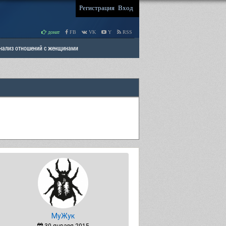
Регистрация
Вход
донат
FB
VK
Y
RSS
Анализ отношений с женщинами
 права мужчин
РАЗДЕЛ: Отцы и Дети
МуЖук