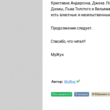
Кристиана Андерсона, Джека Ло
Дюмы, Льва Толстого и Вильяма
есть властные и насильственны
Продолжение следует...
Спасибо, что читал!!
МуЖук
Автор:
МуЖук
Мне нравится
3
В закладки
В Избранное с