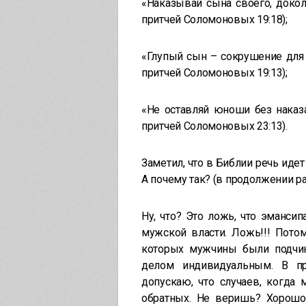
«Наказывай сына своего, докол
притчей Соломоновых 19:18);
«Глупый сын – сокрушение для о
притчей Соломоновых 19:13);
«Не оставляй юноши без наказа
притчей Соломоновых 23:13).
Заметил, что в Библии речь идет
А почему так? (в продолжении р
Ну, что? Это ложь, что эманси
мужской власти. Ложь!!! Пото
которых мужчины были подчи
делом индивидуальным. В п
допускаю, что случаев, когда
обратных. Не веришь? Хорошо