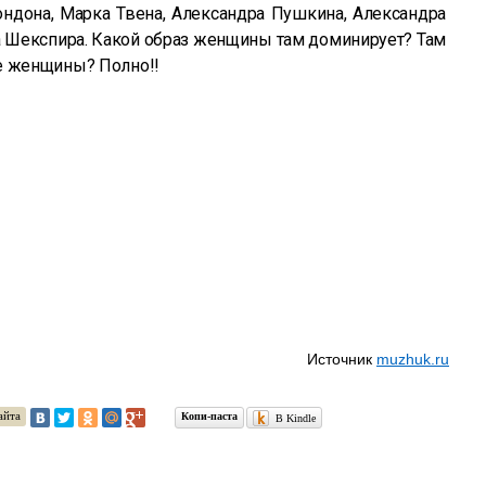
ндона, Марка Твена, Александра Пушкина, Александра
 Шекспира. Какой образ женщины там доминирует? Там
е женщины? Полно!!
Источник
muzhuk.ru
айта
Копи-паста
В Kindle