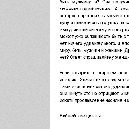
бить мужчину, и? Она получи
мужчину-подкаблучника. А хоч
которое спрятаться в момент опа
луну и плакаться в подушку, пок
выкуривший сигарету и поверну
может уже обязанность быть с т
нет ничего удивительного, и вп
миру, бить мужчин и женщин. Д
нет? Ответ спрашивайте у женщ
Если говорить о старшем поко
историю. Значит те, кто зарыл 
Самые сильные, хитрые, удачли
они ничуть это не отрицают. Зн
искать прославление насилия и 
Библейские цитаты: