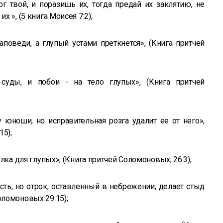
Бог твой, и поразишь их, тогда предай их заклятию, не
х », (5 книга Моисея 7:2);
оведи, а глупый устами преткнется», (Книга притчей
суды, и побои - на тело глупых», (Книга притчей
у юноши, но исправительная розга удалит ее от него»,
15);
палка для глупых», (Книга притчей Соломоновых, 26:3);
сть; но отрок, оставленный в небрежении, делает стыд
оломоновых 29:15);