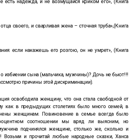
е есть надежда, и не возмущайся криком его», (Книга
тца своего, и сварливая жена – сточная труба»,(Книга
ния: если накажешь его розгою, он не умрет», (Книга
 о избиении сына (мальчика, мужчины)? Дочь не бьют!!!
ассмотрю причины этой дискриминации).
пация освободила женщину, что она стала свободной от
му как в предыдущих столетиях было много семей, в
нены женщинам. Повиновение в семье всегда было
роцентном соотношении мы вряд ли выясним, но
 мужчина подчинялся женщине, столько же, сколько и
! Возьми и прочитай любые народные сказки, Ханса