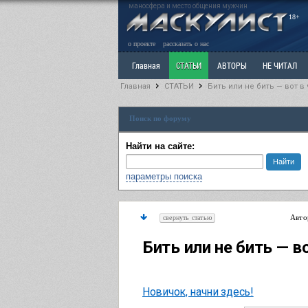
маносфера и место общения мужчин
18+
о проекте
рассказать о нас
Главная
СТАТЬИ
АВТОРЫ
НЕ ЧИТАЛ
Главная
СТАТЬИ
​Бить или не бить — вот в
Ветка: Расстаюсь или Развожусь. САНЧАС
Вет
Поиск по форуму
РАЗДЕЛ: Разное
УЧЕБНИК
ТРИЛОГИЯ
В
Найти на сайте:
параметры поиска
Авто
свернуть статью
​Бить или не бить — в
Новичок, начни здесь!